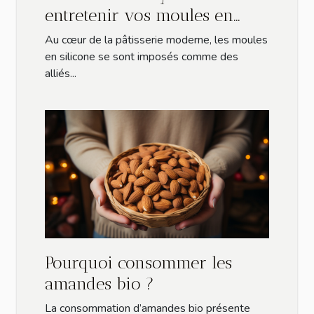
entretenir vos moules en
silicone pour prolonger leur
Au cœur de la pâtisserie moderne, les moules
durée de vie
en silicone se sont imposés comme des
alliés...
Pourquoi consommer les
amandes bio ?
La consommation d’amandes bio présente