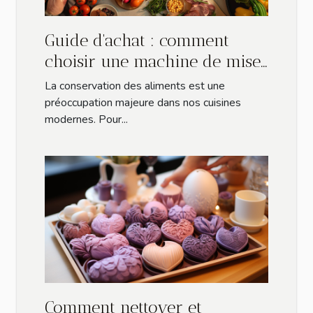
Guide d'achat : comment
choisir une machine de mise
sous vide adaptée à vos
La conservation des aliments est une
besoins
préoccupation majeure dans nos cuisines
modernes. Pour...
Comment nettoyer et