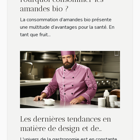
amandes bio ?
La consommation d’amandes bio présente
une multitude d’avantages pour la santé. En
tant que fruit...
Les dernières tendances en
matière de design et de
confort pour les vestes de
L'univers de la gastronomie est en constante