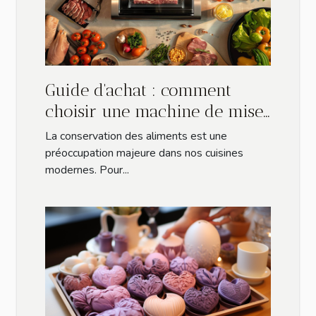
Guide d'achat : comment
choisir une machine de mise
sous vide adaptée à vos
La conservation des aliments est une
besoins
préoccupation majeure dans nos cuisines
modernes. Pour...