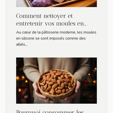
Comment nettoyer et
entretenir vos moules en
silicone pour prolonger leur
Au cœur de la pâtisserie moderne, les moules
durée de vie
en silicone se sont imposés comme des
alliés...
Pourquoi consommer les